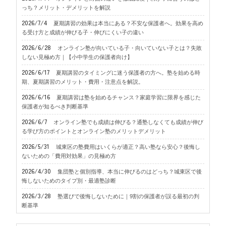
っち？メリット・デメリットを解説
2026/7/4
夏期講習の効果は本当にある？不安な保護者へ。効果を高め
る受け方と成績が伸びる子・伸びにくい子の違い
2026/6/28
オンライン塾が向いている子・向いていない子とは？失敗
しない見極め方｜【小中学生の保護者向け】
2026/6/17
夏期講習のタイミングに迷う保護者の方へ。塾を始める時
期、夏期講習のメリット・費用・注意点を解説。
2026/6/16
夏期講習は塾を始めるチャンス？家庭学習に限界を感じた
保護者が知るべき判断基準
2026/6/7
オンライン塾でも成績は伸びる？通塾しなくても成績が伸び
る学び方のポイントとオンライン塾のメリットデメリット
2026/5/31
城東区の塾費用はいくらが適正？高い塾なら安心？後悔し
ないための「費用対効果」の見極め方
2026/4/30
集団塾と個別指導、本当に伸びるのはどっち？城東区で後
悔しないためのタイプ別・最適塾診断
2026/3/28
塾選びで後悔しないために｜9割の保護者が誤る最初の判
断基準