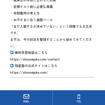
・定期テスト前に必要な準備
・年間費用の考え方
・お子さまに合う通塾ペース
「まだ入塾するか決めていない」という段階でも大丈夫
です。
まずは、今の状況を整理することから始めてみてくださ
い。
無料学習相談はこちら
https://shouseijuku.com/contact
翔星塾の公式サイトはこちら
https://shouseijuku.com/
まとめ｜塾費用は「金額」ではな
MAIL
TEL
く「価値」で判断する